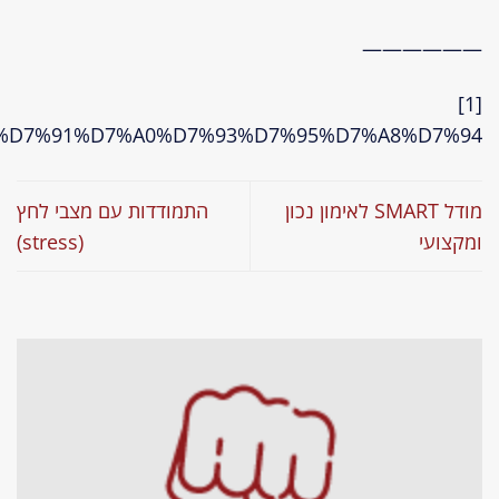
http://he.wikipedia.org/wiki/%D7%90%D7%9