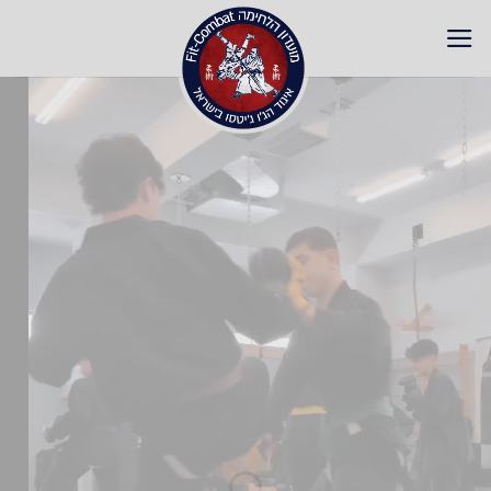
Ski
t
conten
מועדון הלחימה
FitCombat
בי"ס בינלאומי לאומנויות
לחימה